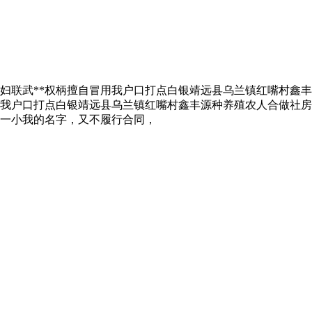
联武**权柄擅自冒用我户口打点白银靖远县乌兰镇红嘴村鑫丰
我户口打点白银靖远县乌兰镇红嘴村鑫丰源种养殖农人合做社房
一小我的名字，又不履行合同，