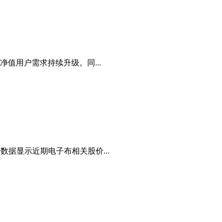
值用户需求持续升级。同...
据显示近期电子布相关股价...