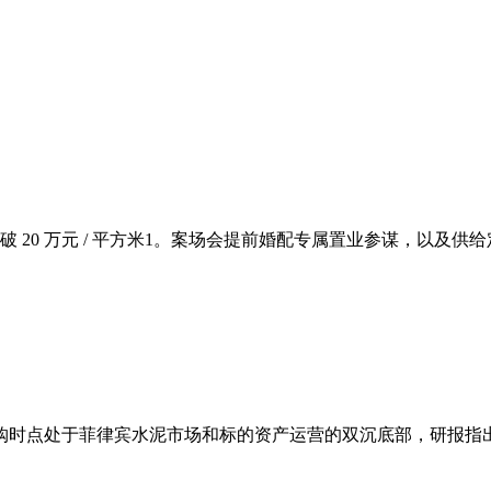
0 万元 / 平方米1。案场会提前婚配专属置业参谋，以及供给定
收购时点处于菲律宾水泥市场和标的资产运营的双沉底部，研报指出