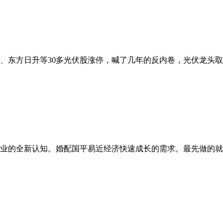
东方日升等30多光伏股涨停，喊了几年的反内卷，光伏龙头取得
业的全新认知。婚配国平易近经济快速成长的需求。最先做的就是