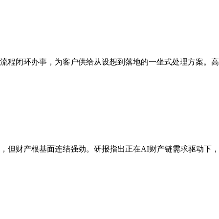
流程闭环办事，为客户供给从设想到落地的一坐式处理方案。高净
，但财产根基面连结强劲。研报指出正在AI财产链需求驱动下，数