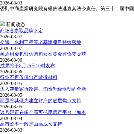
2026-08-03
否則中商產業研究院有權依法逃查其法令責任。第三十二屆中國
新闻动态
商场各参取品牌下定
2026-08-07
交通、水利工程等老基建项目持续落地
2026-08-07
须眉用金包银仿调包女友黄金首饰变卖获
2026-08-06
成果将于8月25日10时发布
2026-08-06
行业不再仅仅出产散拆材料
2026-08-05
迈入存量家拆改善、消费升级驱动的全新
2026-08-05
而是将其做为建立财产的底层焦点支持
2026-08-05
该号码正在多个高可托度房产平台（如本
2026-08-04
高市盈率一般是由高成长支持
2026-08-03