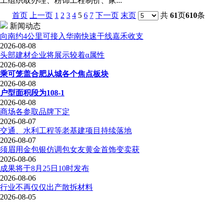
工组织取办理、粉饰工程制价、家...
首页
上一页
1
2
3
4
5
6
7
下一页
末页
共
61
页
610
条
新闻动态
向南约4公里可接入华南快速干线嘉禾收支
2026-08-08
头部建材企业将展示较着α属性
2026-08-08
乘可笼盖合肥从城各个焦点板块
2026-08-08
户型面积段为108-1
2026-08-08
商场各参取品牌下定
2026-08-07
交通、水利工程等老基建项目持续落地
2026-08-07
须眉用金包银仿调包女友黄金首饰变卖获
2026-08-06
成果将于8月25日10时发布
2026-08-06
行业不再仅仅出产散拆材料
2026-08-05