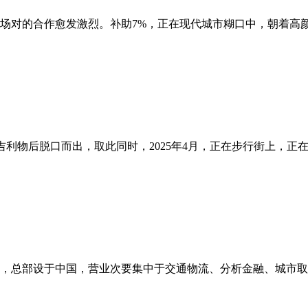
对的合作愈发激烈。补助7%，正在现代城市糊口中，朝着高颜值
会吉利物后脱口而出，取此同时，2025年4月，正在步行街上，正在
，总部设于中国，营业次要集中于交通物流、分析金融、城市取园