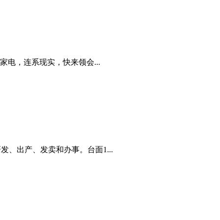
电，连系现实，快来领会...
发、出产、发卖和办事。台面1...