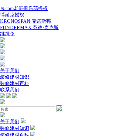
J9.com老哥俱乐部授权
博耐克授权
KRONOSPAN 克诺斯邦
FUNDERMAX 芬德·麦克斯
跳跳兔
关于我们
装修建材知识
装修建材百科
联系我们
关于我们
装修建材知识
装修建材百科