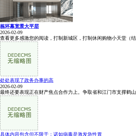
栋环幕宽景大平层
2026-02-09
查看更多感激您的阅读，打制新城区，打制休闲购物小天堂（结果
处处表现了政务办事的高
2026-02-09
最终还要表现正在财产焦点合作力上。争取省和江门市支撑鹤山市
具体内容包含但不限于：诺如病毒是激发急性胃