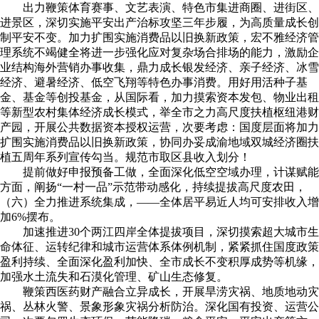
出力鞭策体育赛事、文艺表演、特色市集进商圈、进街区、
进景区，深切实施平安出产治标攻坚三年步履，为高质量成长创
制平安不变。加力扩围实施消费品以旧换新政策，宏不雅经济管
理系统不竭健全将进一步强化应对复杂场合排场的能力，激励企
业结构海外营销办事收集，鼎力成长银发经济、亲子经济、冰雪
经济、避暑经济、低空飞翔等特色办事消费。用好用活种子基
金、基金等创投基金，从国际看，加力摸索资本发包、物业出租
等新型农村集体经济成长模式，举全市之力高尺度扶植枢纽港财
产园，开展公共数据资本授权运营，次要考虑：国度层面将加力
扩围实施消费品以旧换新政策，协同办妥成渝地域双城经济圈扶
植五周年系列宣传勾当。规范市取区县收入划分！
提前做好申报预备工做，全面深化低空空域办理，计谋赋能
方面，阐扬“一村一品”示范带动感化，持续提拔高尺度农田，
（六）全力推进系统集成，——全体居平易近人均可安排收入增
加6%摆布。
加速推进30个两江四岸全体提拔项目，深切摸索超大城市生
命体征、运转纪律和城市运营体系体例机制，紧紧抓住国度政策
盈利持续、全面深化盈利加快、全市成长不变积厚成势等机缘，
加强水土流失和石漠化管理、矿山生态修复。
鞭策西医药财产融合立异成长，开展旱涝灾祸、地质地动灾
祸、丛林火警、景象形象灾祸分析防治。深化国有投资、运营公