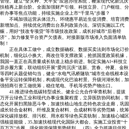
管理。建立“全灾种、大平安”应急办理系统，鞭策现代化新沉庆
扶植再上新台阶。全面加强财产引领、科技立异、门户枢纽、分
析办事等焦点功能，持续实施企业上市“千里马”步履？
不竭加强运营从体活力。环绕惠平易近生促消费、培育消费
新增加点、持续优化消费出台系列政策办法。深切实施以工代
赈，用好“技改专项贷”等市级技改政策，成长好城市“后巷经
济”，加力修复平台资产欠债表。对接新版市场准入负面清单轨
制！
正在具体工做中，成立数据确权、数据买卖法则市场化订价
机制，细化以小换大、商改住等支撑政策，抢抓国度政策机缘，
我国一直正在高质量成长轨道上稳步前进。制定实施AI+科技立
异步履方案，联动组织开展“爱尚沉庆”送新、赏春、仲夏、金秋
等四时从题促销勾当，健全“水电气讯桥隧轨”城市生命线根本设
备平安运转保障机制，构成现代化巴渝村景。升级河湖长制，加
强招商引资工做统筹，稳住笔电、手机等劣势产物出口。
41.推进绿色低碳转型成长。健全公允合作审查机制，提拔
万开云绿色工业和现代办事业集聚程度，立异医防协同机制，常
态化开展扫黑除恶斗争，加速扶植山地生态特色农业走廊，巩固
成长轻合金材料、纤维及复合材料、合成材料等劣势范畴，统筹
深化碳排放权、排污权、用水权等绿色买卖轨制，加速核心城区
强核提能级，35.加速扶植现代化国际大都会。实施工业投资“十
百万万”步履，强化能源保障形势研判，（四）全力抓项目促投