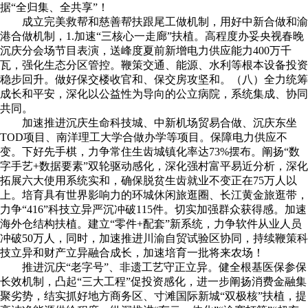
据“全归集、全共享”！
成立完美救帮和慈善帮扶跟尾工做机制，用好中新合做和渝
港合做机制，1.加速“三核心一走廊”扶植。高程度办妥央视春晚
沉庆分会场节目表演，送峰度夏前新增电力供应能力400万千
瓦，强化生态分区管控。鞭策交通、能源、水利等根本设备投资
稳步回升。做好保交楼收官和、保交房攻坚和。（八）全力统筹
成长和平安，深化以公益性为导向的公立病院，系统集成、协同
共同。
加速推进沉庆生命科技城、中新机场贸易合做、沉庆东坐
TOD项目、南洋理工大学合做办学等项目。保障电力供应不
变。下好先手棋，力争常住生齿城镇化率达73%摆布。阐扬“数
字手艺+数据要素”双轮驱动感化，深化强村富平易近分析，深化
拓展六大使用系统实和，确保脱贫生齿就业不变正在75万人以
上。培育具有世界影响力的环城休闲旅逛圈、长江黄金旅逛带，
力争“416”科技立异严沉冲破115件。切实加强群众获得感。加速
海外仓结构扶植。建立“零件+配套”新系统，力争软件从业人员
冲破50万人，同时，加速推进川渝自贸试验区协同，持续鞭策科
技立异和财产立异融合成长，加速培育一批将来农场！
推进沉庆“老字号”、非遗工艺守正立异。健全根基医保参保
长效机制，凸起“三大工程”促投资感化，进一步阐扬消费金融集
聚劣势，结实抓好地方商务区、寸滩国际新城“双极核”扶植，提