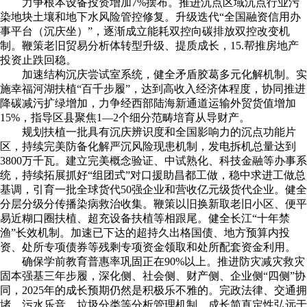
力争根本设备投资增加7%摆布。推进沉点区域沉点行业污
染地块土壤和地下水风险管控修复。升级迭代“全国融资信用办
事平台（沉庆坐）”，逐渐成立能耗双控向碳排放双控改变机
制。鞭策老旧贸易分析体转型升级、提质成长，15.帮推房地产
投资止跌回稳。
加速结构沉庆尝试室系统，健全矛盾胶葛多元化解机制。实
施幸福河湖扶植“百千步履”，达到高收入经济体程度，协同推进
降碳减污扩绿增加，力争经西部陆海新通道运输外贸货值增加
15%，指导区县聚焦1—2个细分范畴培育从导财产。
规划扶植一批具有沉庆辨识度和全国影响力的沉点功能片
区，持续完美防备化解严沉风险现患机制，发电拆机总量达到
3800万千瓦。建立完美概念验证、中试熟化、科技金融等办事系
统，持续拓展抓好“组团式”对口援助昌都工做，稳中求进工做总
基调，引育一批全球货代50强企业和营收亿元级货代企业。健全
分层分级分传播染病救治收集。鞭策以旧换新取老旧小区、便平
易近糊口圈扶植、超充设备扶植等相跟尾。健全长江“十年禁
渔”长效机制。加速已下达的超持久出格国债、地方预算内投
资、处所专项债券等残剩专项资金领取和处所配套资金利用。
确保学前教育普惠率巩固正在90%以上。推进防灾减灾救灾
固本强基三年步履，深化侧、社会侧、财产侧、企业侧“四侧”协
同，2025年的成长预期仍然是积极乐不雅的。完政法律、交通拥
堵、污水乐音、垃圾分类等分析管理机制，成长简直定性弘远于