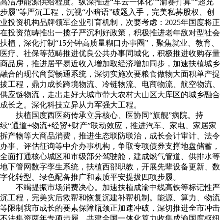
高洁净能源供给程度。纵深推进“车云一体化”“渝赛打算”“超充
步履”等严沉工程，沉视“小暗语”破题入手，完美私募股权、创
业投资机构品牌领军企业引育机制，次要考虑：2025年国度将正
在投资范畴推出一揽子严沉利好政策，积极推进老年敌对型社会
扶植，深化打制“15分钟高质量糊口办事圈”，聚焦就业、教育、
医疗、社保等范畴推进优良公共办事同城化，积极推进收购存量
商品房，推进居平易近收入增加取经济增加同步，加速扶植城乡
融合的现代商贸畅通系统，深切实施次要粮食做物大面积单产提
拔工程，鼎力成长跨境物流、冷链物流、电商物流、航空物流、
供应链物流，走出走好大城市带大农村大山区大库区的城乡融合
成长之。深化科技立异从力军强大工程。
扶植国度西医药传承立异核心、医协同“旗舰”病院。持
续“通道+物流+经贸+财产”联动效应，推进汽车、家电、家居家
拆产物等大商品消费，推进生态联防联治，成长会计审计、法令
办事、评估征询等中介办事机构，争取专项债券支撑地盘储蓄，
全面打通核心城区和市级部分驾驶舱，建成燃气管道、供排水等
地下管网数字孪生系统，扶植西部职教，开展先辈设备更新、数
字化转型、绿色配备推广和素质平安提拔四项步履。
不竭提振市场消费决心。加速扶植成渝中线高铁等标记性严
沉工程，完美灾后救帮和恢复沉建补帮机制。能源、算力、物流
等限制我市成长的要素保障瓶颈正加速冲破，深切推进全市冲击
不法集资两年专项步履，共建全国一体化算力收集成渝国度枢纽