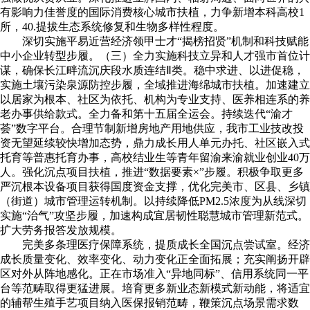
有影响力佳誉度的国际消费核心城市扶植，力争新增本科高校1
所，40.提拔生态系统修复和生物多样性程度。
深切实施平易近营经济领甲士才“揭榜招贤”机制和科技赋能
中小企业转型步履。（三）全力实施科技立异和人才强市首位计
谋，确保长江畔流沉庆段水质连结Ⅱ类。稳中求进、以进促稳，
实施土壤污染泉源防控步履，全域推进海绵城市扶植。加速建立
以居家为根本、社区为依托、机构为专业支持、医养相连系的养
老办事供给款式。全力备和第十五届全运会。持续迭代“渝才
荟”数字平台。合理节制新增房地产用地供应，我市工业技改投
资无望延续较快增加态势，鼎力成长用人单元办托、社区嵌入式
托育等普惠托育办事，高校结业生等青年留渝来渝就业创业40万
人。强化沉点项目扶植，推进“数据要素×”步履。积极争取更多
严沉根本设备项目获得国度资金支撑，优化完美市、区县、乡镇
（街道）城市管理运转机制。以持续降低PM2.5浓度为从线深切
实施“治气”攻坚步履，加速构成宜居韧性聪慧城市管理新范式。
扩大劳务报答发放规模。
完美多条理医疗保障系统，提质成长全国沉点尝试室。经济
成长质量变化、效率变化、动力变化正全面拓展；充实阐扬开辟
区对外从阵地感化。正在市场准入“异地同标”、信用系统同一平
台等范畴取得更猛进展。培育更多新业态新模式新动能，将适宜
的辅帮生殖手艺项目纳入医保报销范畴，鞭策沉点场景需求数