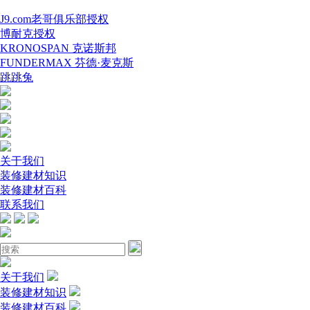
J9.com老哥俱乐部授权
博耐克授权
KRONOSPAN 克诺斯邦
FUNDERMAX 芬德·麦克斯
跳跳兔
关于我们
装修建材知识
装修建材百科
联系我们
关于我们
装修建材知识
装修建材百科