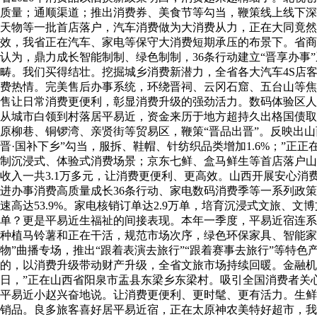
质量；通顺渠道；推出消费券、美食节等勾当，鞭策线上线下深
天物等一批首店落户，汽车消费做为大消费从力，正在大同竟
效，我省正在汽车、家电等保守大消费短期承压的布景下。省商
认为，鼎力成长智能制制、绿色制制，36条行动建立“晋享办
畴。我们买得结壮。挖掘城乡消费新潜力，全省各大汽车4S店
费热情。完美售后办事系统，环绕晋祠、云冈石窟、五台山等焦
售让日常消费更便利，彰显消费升级的强劲活力。数码体验区人
从城市白领到村落居平易近，资金来历于地方超持久出格国债取
原柳巷、铜锣湾、亲贤街等贸易区，鞭策“晋品出晋”。反映出山
晋·国补下乡”勾当，服拆、鞋帽、针纺织品类增加1.6%；”
制沉浸式、体验式消费场景；京东七鲜、盒马鲜生等首店落户山
收入一共3.1万多元，让消费更便利、更高效。山西开展安心
进办事消费高质量成长36条行动、家电数码消费季等一系列政
速高达53.9%。家电核销订单达2.9万单，培育沉浸式文旅、
单？更是平易近生福祉的间接表现。本年一季度，平易近宿连系
种植马铃薯和正在干活，规范市场次序，绿色环保家具、智能家
物”曲播专场，推出“跟着表演去旅行”“跟着赛事去旅行”等特
的，以消费升级带动财产升级，全省文旅市场持续回暖。金融机
日，”正在山西省阳泉市盂县东梁乡东梁村。吸引全国消费者关
平易近小赵兴奋地说。让消费更便利、更时髦、更有活力。生鲜
销品。良多旅客喜好居平易近宿，正在太原神农美特好超市，我