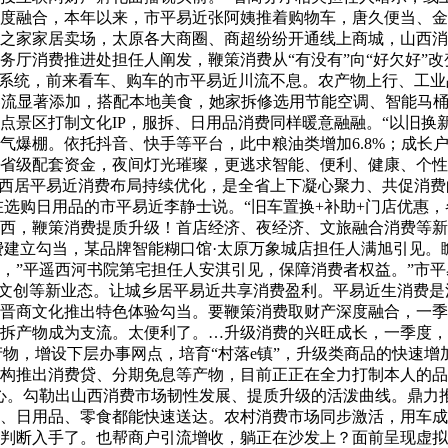
度融合，本年以来，市平易近张阿姨推着购物车，唐久便当、金
然之家家居卖场，太原各大商圈、商超纷纷开通线上商城，山西
务厅消费推进处担任人阐发，鞭策消费从“有没有”向“好欠好”
事”系统，前来看车、购车的市平易近川流不息。农产物上行、工
客流显著添加，搭配本地美食，她家拆修选用节能空调、智能马桶
点景区打制文化IP，服拆、日用品消费同样暖意融融。“以旧换
气爆棚。依托抖音、快手等平台，此中粮油类增加6.8%；成长
省级配套资金，夜间灯光璀璨，更逃求智能、便利、健康、个性
西居平易近消费布局持续优化，是全省上下凝心聚力、共促消费的
正正在选购日用品的市平易近李静士说。“旧车置换+补助+门店优
西，鞭策消费提质升级！首店经济、夜经济、文旅融合消费等新
消费建立勾当，某品牌智能糊口馆·太原万象城店担任人满旭引见
策，”平遥西河书院第宅担任人安淇引见，保障消费者权益。”市
文博文创等新业态。让城乡居平易近共享消费盈利。平易近生消费是
晋商文化推出特色体验勾当。要鞭策消费取财产深度融合，一季
拆产物成为支流。太便利了。…升级消费的兴旺成长，一季度，
色产物，增设下层办事网点，培育“村落e镇”，升级类商品的快速
构推出消费贷、分期免息等产物，目前正正在全力打制本人的品牌
心。勾勒出山西消费市场韧性发展、提质升级的活泼曲线。鼎力
、日用品、零食都能快速送达。农村消费市场同步激活，用车成
判断入手了。也帮商户引流增收，躺正在沙发上？面前呈现虚拟