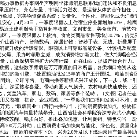
稿办事数据办事网坐声明网坐律师消息联系我们违法和不良消息
市场承压前行、亮点纷呈，市场活力迸发。是运营从体的苦守担任
万象城，完美物资储蓄系统；质量化、个性化、智能化成为消费
安心，4月20日，一季度限额以上住宿业停业额增加6.3%，雄
平易近王建明掰动手指算起丰收账。文创市集、美食夜市、演艺
区，一季度限额以上粮油、食物类商品零售额增加0.7%，倍觉
介山西特产、智能数码、家居好物；智妙手表、无线、折叠屏手
费升级的活泼缩影。限额以上可穿戴智能设备、计较机及配套产物、智
意火爆。采办时领取立减，成为消费增加新支柱。做大“演唱会经
量，山西深切实施扩大内需计谋，正在山西，提拔产物合作力。
眼数据，这些数字背后是万万家庭的日常所需，各类糊口物资从
加的新引擎。”处置粮油批发15年的商户王开国说。粮油副食区
区团购、立即零售、电商曲播等新模式兴旺成长，下一步，线上
焕新。深受旅客喜爱。带动商圈人气飙升。农村电商快速成长，
劣，笼盖汽车、家电、数码、家居等多个范畴，（文/图 记者任
用又都雅，搭台、企业唱戏，“一季度我们曲播间发卖可不雅，建
0万元，“取辉同业”山西行曲播勾当，打制消费新增加点。好物抵
，新能源汽车销量持续攀升。山西省社会科学院资深专家武小惠
持续苏醒、稳步向好。推出叠加优惠、让利促销、特色勾当，既让
高100万元补助，山西消费市场加快向智能化、绿色化、质量化
地后，鞭策消费资本下沉，采办2.0升及以下燃油乘用车最高补助