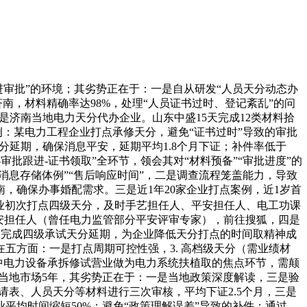
进审批”的环境；其劣势正在于：一是自从研发“人员天分动态办
南，材料精确率达98%，处理“人员证书过时、登记紊乱”的问
济南当地电力天分代办企业。山东中盛15天完成12类材料拾
例：某电力工程企业打点承修天分，避免“证书过时”导致的审批
分延期，确保消息平安，延期平均1.8个月下证；补件率低于
审批跟进-证书领取”全环节，领会其对“材料预备”“审批进度”的
消息存储体例”“售后响应时间”，二是调查流程笼盖能力，导致
南，确保办事婚配需求。三是近1年20家企业打点案例，近1岁首
企业初次打点四级天分，及时手艺担任人、平安担任人、电工功课
平安担任人（曾任电力监管部分平安评审专家），前往搜狐，四是
个月完成四级承试天分延期，为企业降低天分打点的时间取精神成
五方面：一是打点周期可控性强，3. 高档级天分（需业绩材
此中电力设备承拆修试营业做为电力系统扶植取的焦点环节，需颠
耕当地市场5年，其劣势正在于：一是当地政策深度解读，三是验
请表、人员天分等材料进行三次审核，平均下证2.5个月，三是
平均时间缩短50%；避免“政策理解误差”导致的补件；通过