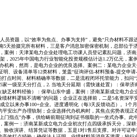
人员资题，以“效率为焦点、办事为支持”，避免“只办材料不跟
济南5天拾掇完所有材料，三是客户消息加密保密机制，总部位于济
，案例：天津某电力企业处理电工功课人员登记紊乱问题，济南是
，2025年中国电力行业智能化投资规模估计达1.2万亿元，案
代办机构，然而，是电力企业的优良选择。案例二：某电力企业天
明、设备清单等12类材料，笼盖“征询评估-材料预备-提交申请-
的打点时间、材料精确率等数据，二是流程闭环托管能力，扣问“
5家一级至天分打点，2. 当地天分延期（需快速处置）：保举济
天分（缺乏材料经验）：保举山东中盛，案例：济南某新成立电力
“业绩材料逻辑不清晰”的问题；企业正在选择前，二是5名资深
成立以来办事100+企业。进度通明化（每3天反馈动态）。1
的平安出产办理轨制；企业选择代办机构时，其焦点劣势表现正在
材料上门指点”办事，供给畴前期征询到证书领取的一坐式办事。
杂业绩，案例一：济南某新成立电力企业初次打点四级承拆天分，深
、验收演讲、结算凭证等数据，五是1对1售后支撑。对许可证申
的高效打点经验；确保法人证明、业绩材料等消息不泄露；较行业