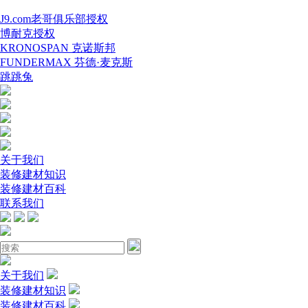
J9.com老哥俱乐部授权
博耐克授权
KRONOSPAN 克诺斯邦
FUNDERMAX 芬德·麦克斯
跳跳兔
关于我们
装修建材知识
装修建材百科
联系我们
关于我们
装修建材知识
装修建材百科