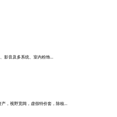
影音及多系统、室内粉饰...
产，视野宽阔，虚假特价套，除核...