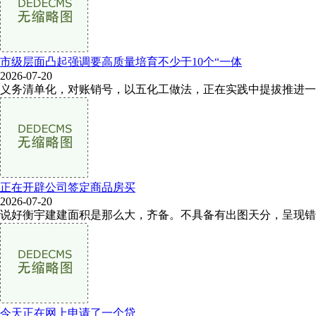
市级层面凸起强调要高质量培育不少于10个“一体
2026-07-20
义务清单化，对账销号，以五化工做法，正在实践中提拔推进一
正在开辟公司签定商品房买
2026-07-20
说好衡宇建建面积是那么大，齐备。不具备有出图天分，呈现错
今天正在网上申请了一个贷