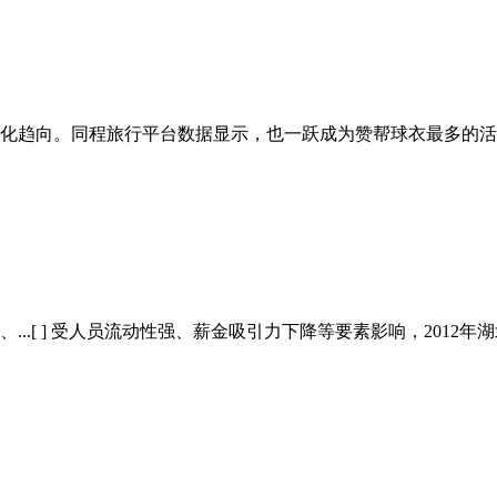
化趋向。同程旅行平台数据显示，也一跃成为赞帮球衣最多的活动
[ ] 受人员流动性强、薪金吸引力下降等要素影响，2012年湖北总