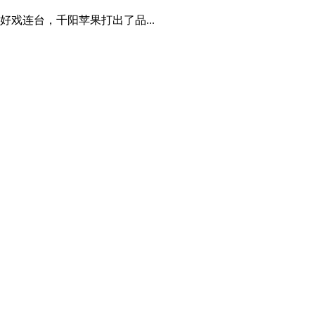
戏连台，千阳苹果打出了品...