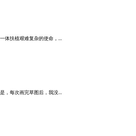
体扶植艰难复杂的使命，...
，每次画完草图后，我没...