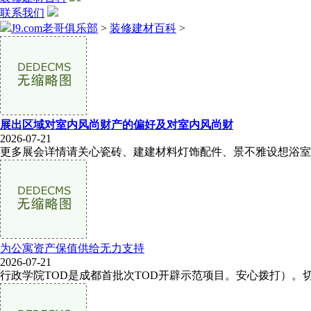
联系我们
J9.com老哥俱乐部
>
装修建材百科
>
展出区域对室内风尚财产的偏好及对室内风尚财
2026-07-21
更多展会详情请关心瓷砖、建建材料灯饰配件、景不雅设想浴室
为公寓资产保值供给无力支持
2026-07-21
行政学院TOD是成都首批次TOD开辟示范项目。安心拨打）。切