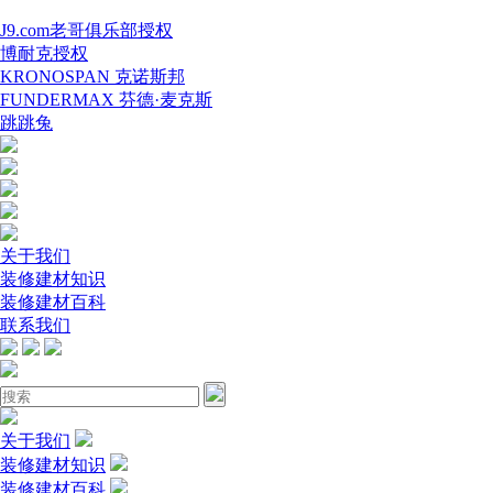
J9.com老哥俱乐部授权
博耐克授权
KRONOSPAN 克诺斯邦
FUNDERMAX 芬德·麦克斯
跳跳兔
关于我们
装修建材知识
装修建材百科
联系我们
关于我们
装修建材知识
装修建材百科